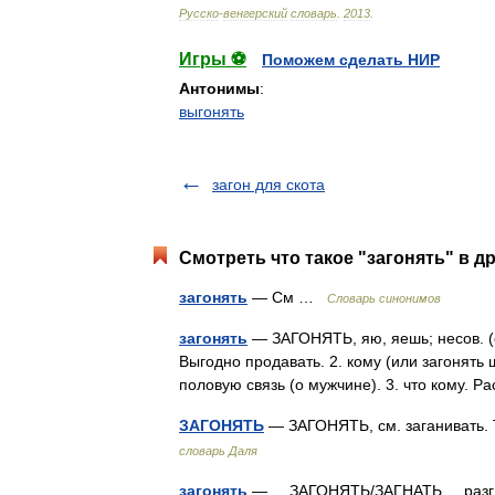
Русско
-
венгерский
словарь
.
2013
.
Игры ⚽
Поможем сделать НИР
Антонимы
:
выгонять
загон для скота
Смотреть что такое "загонять" в д
загонять
— См …
Словарь синонимов
загонять
— ЗАГОНЯТЬ, яю, яешь; несов. (со
Выгодно продавать. 2. кому (или загонять ш
половую связь (о мужчине). 3. что кому. 
ЗАГОНЯТЬ
— ЗАГОНЯТЬ, см. заганивать. 
словарь Даля
загонять
— ЗАГОНЯТЬ/ЗАГНАТЬ разг. ЗА