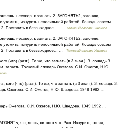
няешь. несовер. к загнать. 2. ЗАГОНЯТЬ2, загоняю,
айне утомить, изнурить непосильной работой. Лошадь совсем
х. 2. Поставить в безвыходное… …
Толковый словарь Ушакова
няешь. несовер. к загнать. 2. ЗАГОНЯТЬ2, загоняю,
айне утомить, изнурить непосильной работой. Лошадь совсем
х. 2. Поставить в безвыходное… …
Толковый словарь Ушакова
 (что) (разг.). То же, что загнать (в 3 знач.). З. лошадь З.
м. загнать. Толковый словарь Ожегова. С.И. Ожегов, Н.Ю.
гова
кого (что) (разг.). То же, что загнать (в 3 знач.). З. лошадь З.
варь Ожегова. С.И. Ожегов, Н.Ю. Шведова. 1949 1992 …
варь Ожегова. С.И. Ожегов, Н.Ю. Шведова. 1949 1992 …
ГОНЯТЬ, яю, яешь; св. кого что. Разг. Изнурить, гоняя,