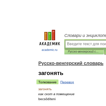
Словари и энциклоп
academic.ru
Русско-венгерский словарь
Русско-венгерский словарь
загонять
Толкование
Перевод
загонять
как
скот
в
помещение
becsődíteni