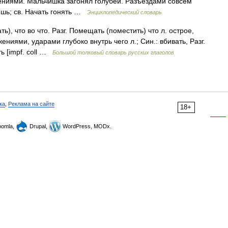
ениями. Мальчишка загонял голубей. Разъездами совсем
ешь; св. Начать гонять …
Энциклопедический словарь
ь), что во что. Разг. Помещать (поместить) что л. острое,
иями, ударами глубоко внутрь чего л.; Син.: вбивать, Разг.
ть [impf. coll …
Большой толковый словарь русских глаголов
ка
,
Реклама на сайте
18+
omla,
Drupal,
WordPress, MODx.