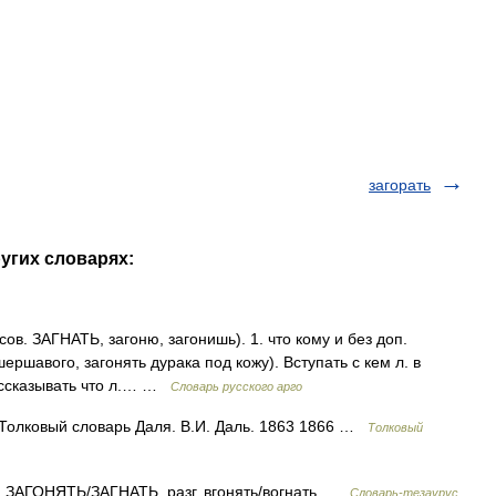
загорать
ругих словарях:
в. ЗАГНАТЬ, загоню, загонишь). 1. что кому и без доп.
ершавого, загонять дурака под кожу). Вступать с кем л. в
Рассказывать что л.… …
Словарь русского арго
Толковый словарь Даля. В.И. Даль. 1863 1866 …
Толковый
ГОНЯТЬ/ЗАГНАТЬ, разг. вгонять/вогнать …
Словарь-тезаурус