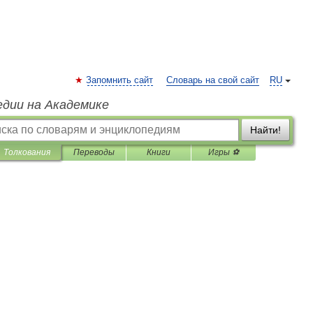
Запомнить сайт
Словарь на свой сайт
RU
едии на Академике
Найти!
Толкования
Переводы
Книги
Игры ⚽