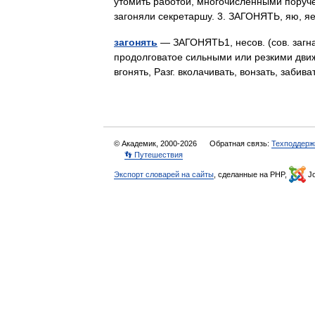
утомить работой, многочисленными поруч
загоняли секретаршу. 3. ЗАГОНЯТЬ, яю, я
загонять
— ЗАГОНЯТЬ1, несов. (сов. загнат
продолговатое сильными или резкими движен
вгонять, Разг. вколачивать, вонзать, забива
© Академик, 2000-2026
Обратная связь:
Техподдерж
👣 Путешествия
Экспорт словарей на сайты
, сделанные на PHP,
Jo